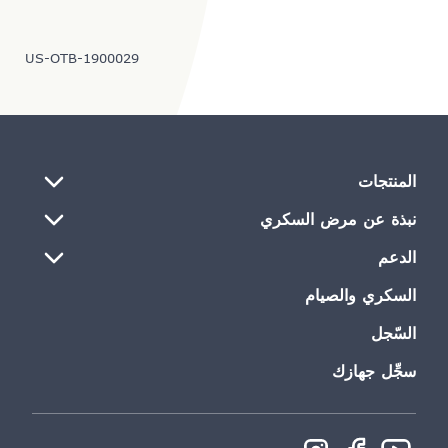
US-OTB-1900029
المنتجات
نبذة عن مرض السكري
الدعم
السكري والصيام
السّجل
سجِّل جهازك