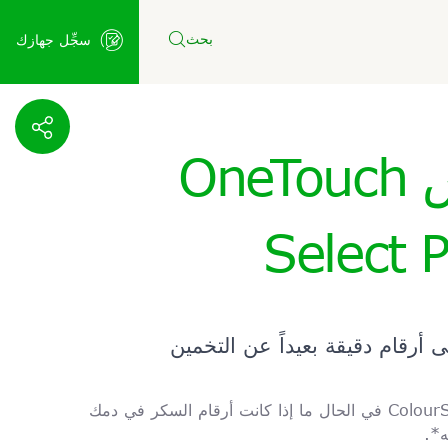
بحث
سجِّل جهازك
س
OneTouch
Select P
رقام دقيقة بعيداً عن التخمين
Colour
في الحال ما إذا كانت أرقام السكر في دمك
*.