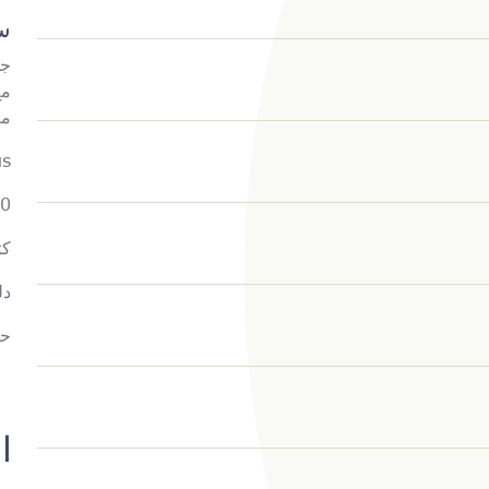
س
جهاز 
مع
Plus
10 إبر وخز
كت
دل
حق
ا