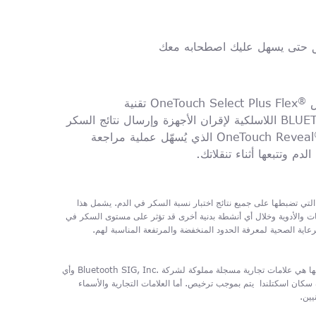
 حتى يسهل عليك اصطحابه معك
®
س
OneTouch Select Plus Flex
تقنية
BLUE
اللاسلكية لإقران الأجهزة وإرسال نتائج السكر
OneTouch Reveal
الذي يُسهّل عملية مراجعة
م وتتبعها أثناء تنقلاتك.
لتي تضبطها على جميع نتائج اختبار نسبة السكر في الدم. يشمل هذا
جبات والأدوية وخلال أي أنشطة بدنية أخرى قد تؤثر على مستوى السكر في
رعاية الصحية لمعرفة الحدود المنخفضة والمرتفعة المناسبة لهم.
The Bluetooth† الكتابية وشعاراتها هي علامات تجارية مسجلة مملوكة لشركة .Bluetooth SIG, Inc‎ وأي
استخدام لهذه العلامات من قِبل شركة لايف سكان اسكتلندا ‎ يتم بموجب ترخيص. أما العلامات التجارية والأسماء
يين.