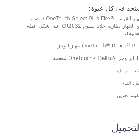
تجد في كل عبوة:
®
القياس OneTouch Select Plus Flex
‎ (مضمن
مع الجهاز بطارية خلايا ليثيوم CR2032 على شكل عملة
دنية).
®
®
 جهاز الوخز
Delica
OneTouch
®
®
 OneTouch
Delica
يب المالك
يل البدء
يبة تخزين
لتحميل