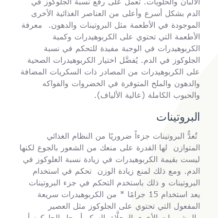
الألبان والحلويات. تعمل على رفع نسبة الجلوكوز في
الدم بشكل أسرع وأعلى من العناصر الغذائية الأخرى
الموجودة في الأطعمة مثل البروتينات والدهون. معرفة
الأطعمة التي تحتوي على الكربوهيدرات وكمية
الكربوهيدرات في الوجبة مفيدة للتحكم في نسبة
الجلوكوز في الدم. يُفضَّل اختيار الكربوهيدرات الصحية
على الكربوهيدرات من المصادر ذات السكريات المضافة
والدهون والملح المتوفرة في الخضروات والفواكه
والحبوب الكاملة (عالية الألياف).
البروتينات
تٌعدٌّ البروتينات جزءاً ضروريًا من النظام الغذائي
المتوازن لها القدرة على منعك من الشعور بالجوع لكنها
ليست بقيمة الكربوهيدرات في زيادة نسبة الغلوكوز في
الدم. ومع ذلك لمنع زيادة الوزن تحكم في استخدام
البروتينات و ذلك باستخدم التحكم في جزء البروتينات
يعد استخدام 15 جرامًا * من الكربوهيدرات سريعة
المفعول التي تحتوي على الجلوكوز مثل العصير
والمشروبات الأخرى المحلَّاة بالسكر أو جل الجلوكوز أو