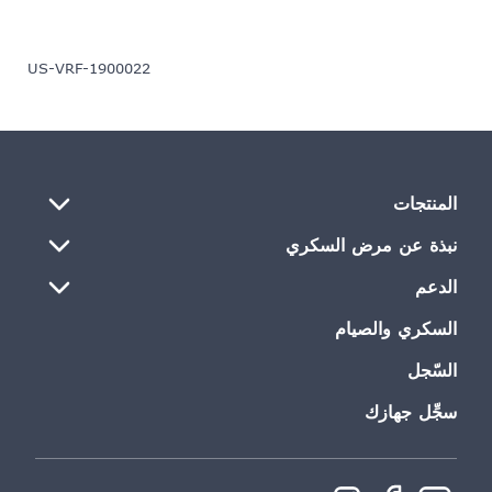
US-VRF-1900022
المنتجات
نبذة عن مرض السكري
الدعم
السكري والصيام
السّجل
سجِّل جهازك