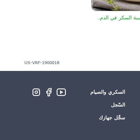
بة السكر في الدم.
US-VRF-1900018
السكري والصيام
السّجل
سجِّل جهازك