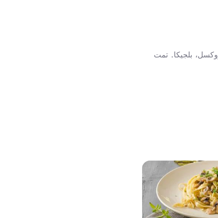
لدولي لداء السكري: بروكسل، بلجيكا. تمت