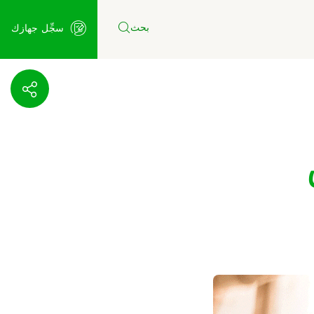
بحث
سجِّل جهازك